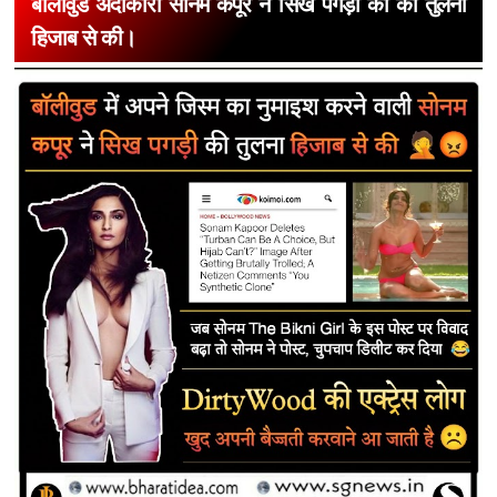
बॉलीवुड अदाकारा सोनम कपूर ने सिख पगड़ी को की तुलना
हिजाब से की।